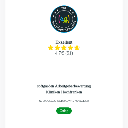
Exzellent
4.7
/
5
(
51
)
softgarden Arbeitgeberbewertung
Kliniken Hochfranken
Nr.
0fe0de4e-bc26-4689-a7d1-cf343444e0f0
Gültig